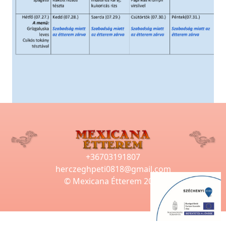
+36703191807
herczeghpeti0818@gmail.com
© Mexicana Étterem 2025